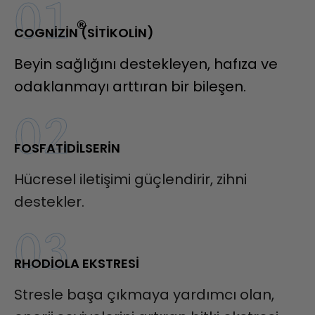
01
®
COGNIZINㅤ (SITIKOLIN)
Beyin sağlığını destekleyen, hafıza ve
odaklanmayı arttıran bir bileşen.
02
FOSFATIDILSERIN
Hücresel iletişimi güçlendirir, zihni
destekler.
03
RHODIOLA EKSTRESI
Stresle başa çıkmaya yardımcı olan,