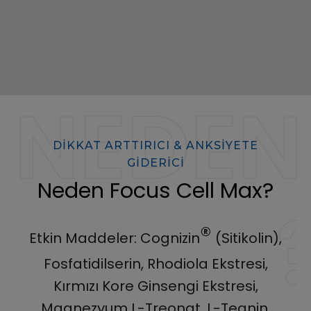
NEDEN
DİKKAT ARTTIRICI & ANKSİYETE
GİDERİCİ
Neden Focus Cell Max?
®
Etkin Maddeler: Cognizin
(Sitikolin),
Fosfatidilserin, Rhodiola Ekstresi,
Kırmızı Kore Ginsengi Ekstresi,
Magnezyum L-Treonat, L-Teanin,