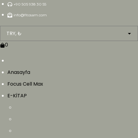
Skip
+90 505 938 30 55
to
info@fitosam.com
content
0
Anasayfa
Focus Cell Max
E-KİTAP