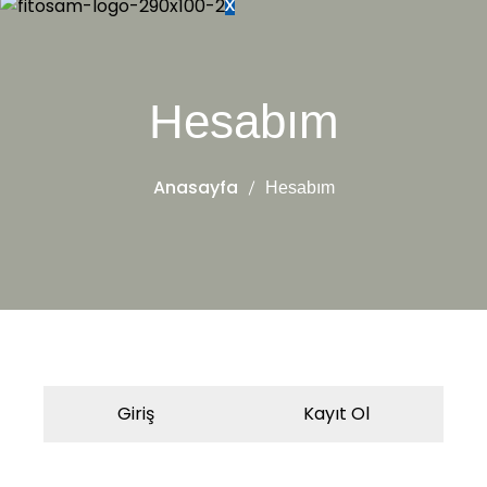
X
Hesabım
Anasayfa
Hesabım
Giriş
Kayıt Ol