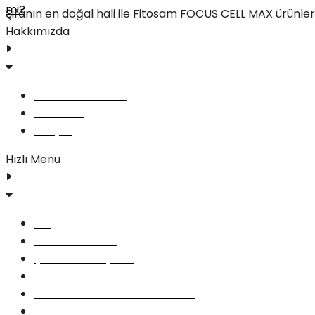
Şifanın en doğal hali ile Fitosam FOCUS CELL MAX ürünleri 
Hakkımızda
FOCUS CELL MAX
Yorumlar
İletişim
Hızlı Menu
Blog
Gizlilik Politikası
Şartlar ve Koşullar
Çerez Politikası
Geri Ödeme ve İade Politikası
İletişim