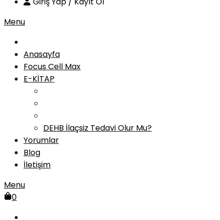
Giriş Yap / Kayıt Ol
Menu
Anasayfa
Focus Cell Max
E-KİTAP
DEHB İlaçsiz Tedavi Olur Mu?
Yorumlar
Blog
İletişim
Menu
0