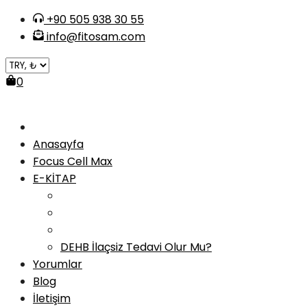
Skip
+90 505 938 30 55
to
info@fitosam.com
content
0
Anasayfa
Focus Cell Max
E-KİTAP
DEHB İlaçsiz Tedavi Olur Mu?
Yorumlar
Blog
İletişim