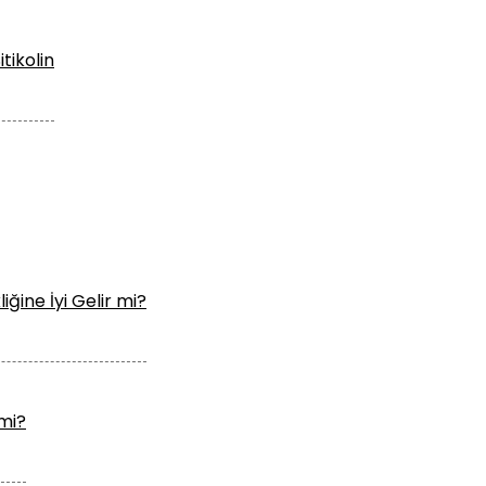
tikolin
liğine İyi Gelir mi?
 mi?