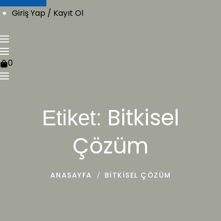
Giriş Yap / Kayıt Ol
0
Bitkisel
Etiket:
Çözüm
ANASAYFA
BITKISEL ÇÖZÜM