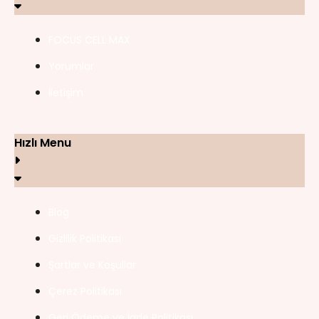
FOCUS CELL MAX
Yorumlar
İletişim
Hızlı Menu
Blog
Gizlilik Politikası
Şartlar ve Koşullar
Çerez Politikası
Geri Ödeme ve İade Politikası