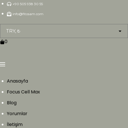
Skip
+90 505 938 30 55
to
info@fitosam.com
content
0
Anasayfa
Focus Cell Max
Blog
Yorumlar
İletişim