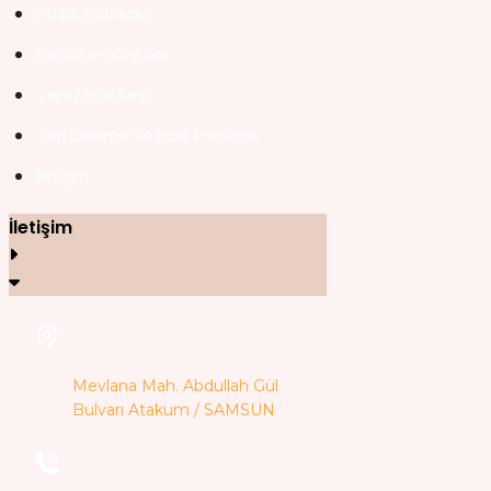
Gizlilik Politikası
Şartlar ve Koşullar
Çerez Politikası
Geri Ödeme ve İade Politikası
İletişim
İletişim
Mevlana Mah. Abdullah Gül
Bulvarı Atakum / SAMSUN