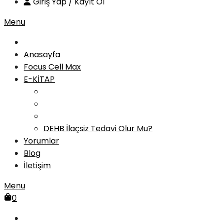
Giriş Yap / Kayıt Ol
Menu
Anasayfa
Focus Cell Max
E-KİTAP
DEHB İlaçsiz Tedavi Olur Mu?
Yorumlar
Blog
İletişim
Menu
0