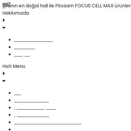
Şifanın en doğal hali ile Fitosam FOCUS CELL MAX ürünleri 
Hakkımızda
FOCUS CELL MAX
Yorumlar
İletişim
Hızlı Menu
Blog
Gizlilik Politikası
Şartlar ve Koşullar
Çerez Politikası
Geri Ödeme ve İade Politikası
İletişim