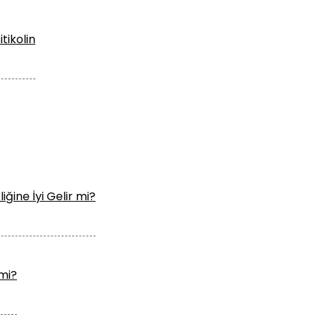
tikolin
liğine İyi Gelir mi?
 mi?