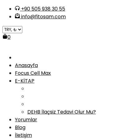
Skip
+90 505 938 30 55
to
info@fitosam.com
content
0
Anasayfa
Focus Cell Max
E-KİTAP
DEHB İlaçsiz Tedavi Olur Mu?
Yorumlar
Blog
İletişim