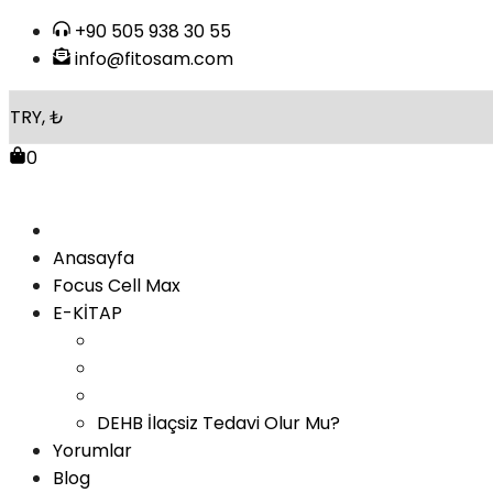
Skip
+90 505 938 30 55
to
info@fitosam.com
content
0
Anasayfa
Focus Cell Max
E-KİTAP
DEHB İlaçsiz Tedavi Olur Mu?
Yorumlar
Blog