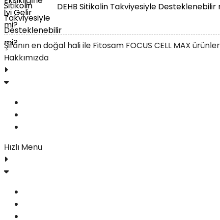
DEHB Sitikolin Takviyesiyle Desteklenebilir
Şifanın en doğal hali ile Fitosam FOCUS CELL MAX ürünleri 
Hakkımızda
FOCUS CELL MAX
Yorumlar
İletişim
Hızlı Menu
Blog
Gizlilik Politikası
Şartlar ve Koşullar