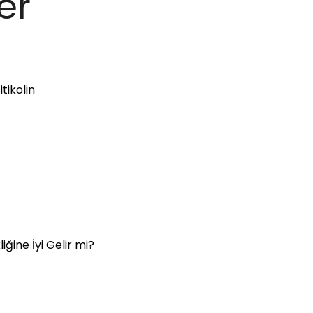
er
tikolin
liğine İyi Gelir mi?