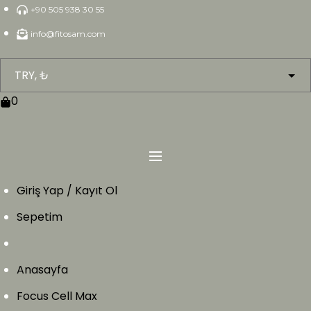
Skip
+90 505 938 30 55
to
info@fitosam.com
content
0
Giriş Yap / Kayıt Ol
Sepetim
Anasayfa
Focus Cell Max