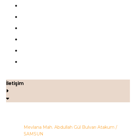
Blog
Gizlilik Politikası
Şartlar ve Koşullar
Çerez Politikası
Geri Ödeme ve İade Politikası
İletişim
İletişim
Mevlana Mah. Abdullah Gül Bulvarı Atakum /
SAMSUN