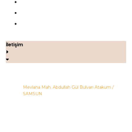
Çerez Politikası
Geri Ödeme ve İade Politikası
İletişim
İletişim
Mevlana Mah. Abdullah Gül Bulvarı Atakum /
SAMSUN
+90 505 938 30 55