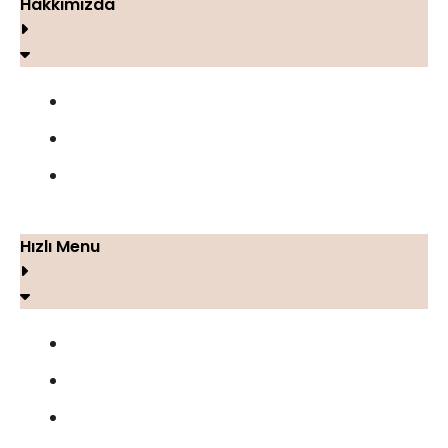
Hakkımızda
FOCUS CELL MAX
Yorumlar
İletişim
Hızlı Menu
Blog
Gizlilik Politikası
Şartlar ve Koşullar