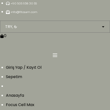
Skip
+90 505 938 30 55
to
info@fitosam.com
content
0
Giriş Yap / Kayıt Ol
Sepetim
Anasayfa
Focus Cell Max