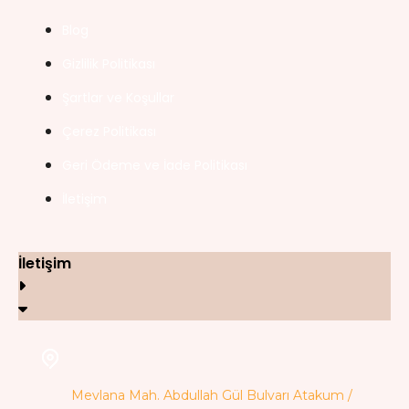
Blog
Gizlilik Politikası
Şartlar ve Koşullar
Çerez Politikası
Geri Ödeme ve İade Politikası
İletişim
İletişim
Mevlana Mah. Abdullah Gül Bulvarı Atakum /