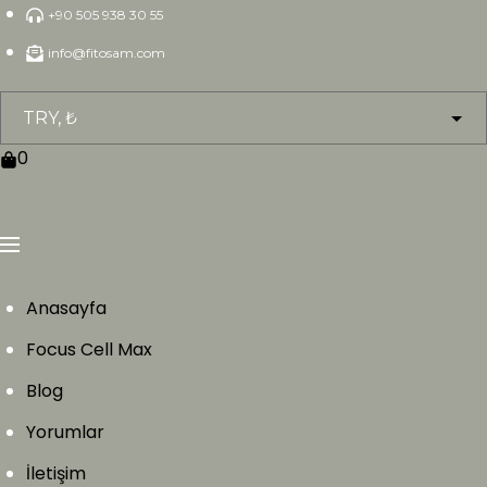
Skip
+90 505 938 30 55
to
info@fitosam.com
content
0
Anasayfa
Focus Cell Max
Blog
Yorumlar
İletişim