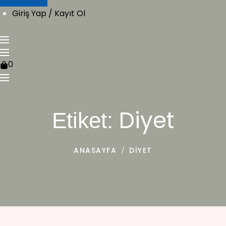
Giriş Yap / Kayıt Ol
0
Diyet
Etiket:
ANASAYFA
DIYET