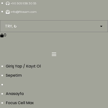
Skip
+90 505 938 30 55
to
info@fitosam.com
content
0
Giriş Yap / Kayıt Ol
Sepetim
Anasayfa
Focus Cell Max