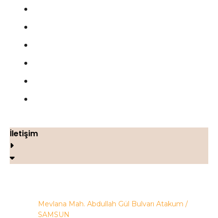
Blog
Gizlilik Politikası
Şartlar ve Koşullar
Çerez Politikası
Geri Ödeme ve İade Politikası
İletişim
İletişim
Mevlana Mah. Abdullah Gül Bulvarı Atakum /
SAMSUN