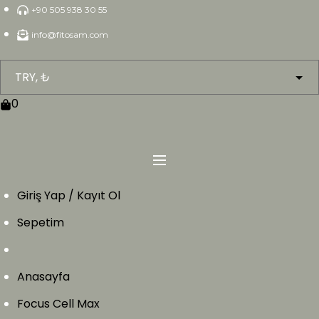
Skip
+90 505 938 30 55
to
info@fitosam.com
content
0
Giriş Yap / Kayıt Ol
Sepetim
Anasayfa
Focus Cell Max