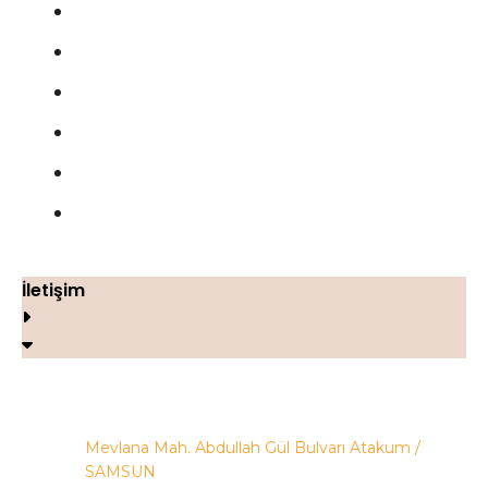
Blog
Gizlilik Politikası
Şartlar ve Koşullar
Çerez Politikası
Geri Ödeme ve İade Politikası
İletişim
İletişim
Mevlana Mah. Abdullah Gül Bulvarı Atakum /
SAMSUN