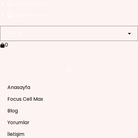
Skip
+90 505 938 30 55
to
info@fitosam.com
content
0
Anasayfa
Focus Cell Max
Blog
Yorumlar
İletişim