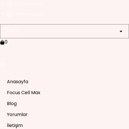
Skip
+90 505 938 30 55
to
info@fitosam.com
content
0
Anasayfa
Focus Cell Max
Blog
Yorumlar
İletişim