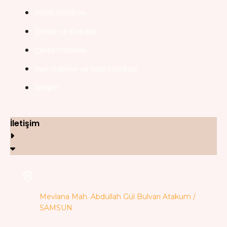
Gizlilik Politikası
Şartlar ve Koşullar
Çerez Politikası
Geri Ödeme ve İade Politikası
İletişim
İletişim
Mevlana Mah. Abdullah Gül Bulvarı Atakum /
SAMSUN