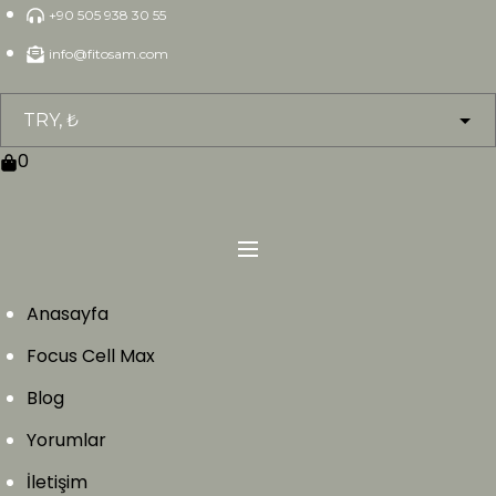
Skip
+90 505 938 30 55
to
info@fitosam.com
content
0
Anasayfa
Focus Cell Max
Blog
Yorumlar
İletişim