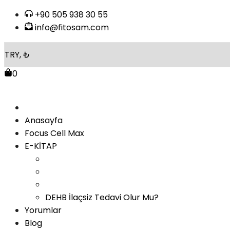
Skip
+90 505 938 30 55
to
info@fitosam.com
content
0
Anasayfa
Focus Cell Max
E-KİTAP
DEHB İlaçsiz Tedavi Olur Mu?
Yorumlar
Blog