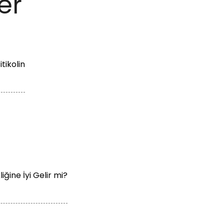
er
tikolin
liğine İyi Gelir mi?