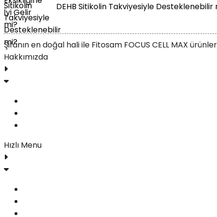
DEHB Sitikolin Takviyesiyle Desteklenebilir
Şifanın en doğal hali ile Fitosam FOCUS CELL MAX ürünleri 
Hakkımızda
FOCUS CELL MAX
Yorumlar
İletişim
Hızlı Menu
Blog
Gizlilik Politikası
Şartlar ve Koşullar