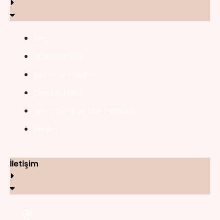
Blog
Gizlilik Politikası
Şartlar ve Koşullar
Çerez Politikası
Geri Ödeme ve İade Politikası
İletişim
İletişim