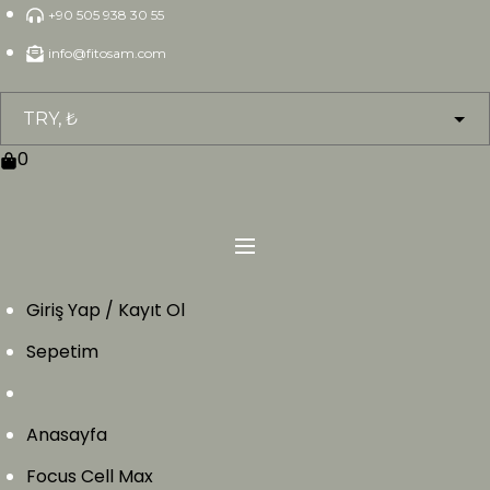
Skip
+90 505 938 30 55
to
info@fitosam.com
content
0
Giriş Yap / Kayıt Ol
Sepetim
Anasayfa
Focus Cell Max