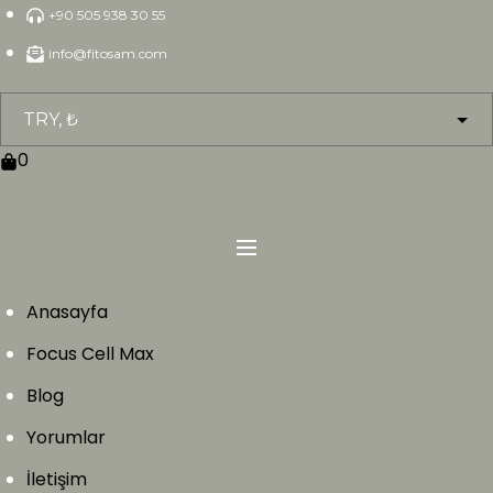
Skip
+90 505 938 30 55
to
info@fitosam.com
content
0
Anasayfa
Focus Cell Max
Blog
Yorumlar
İletişim