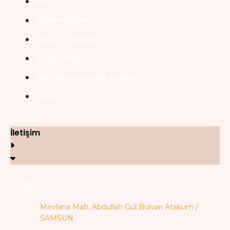
Blog
Gizlilik Politikası
Şartlar ve Koşullar
Çerez Politikası
Geri Ödeme ve İade Politikası
İletişim
İletişim
Mevlana Mah. Abdullah Gül Bulvarı Atakum /
SAMSUN