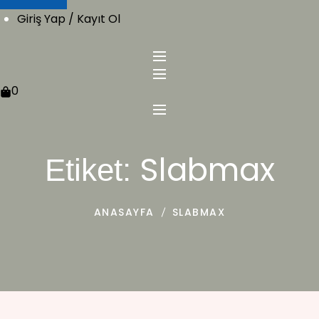
Giriş Yap / Kayıt Ol
0
Slabmax
Etiket:
ANASAYFA
SLABMAX