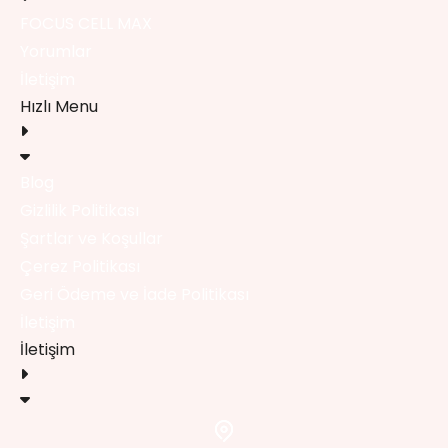
FOCUS CELL MAX
Yorumlar
İletişim
Hızlı Menu
Blog
Gizlilik Politikası
Şartlar ve Koşullar
Çerez Politikası
Geri Ödeme ve İade Politikası
İletişim
İletişim