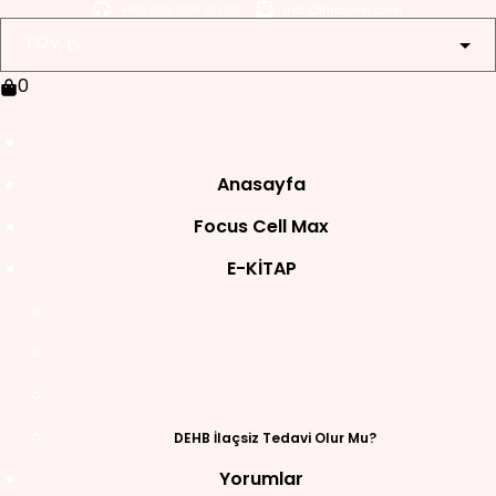
Skip
+90 505 938 30 55
info@fitosam.com
to
content
0
Anasayfa
Focus Cell Max
E-KİTAP
DEHB İlaçsiz Tedavi Olur Mu?
Yorumlar