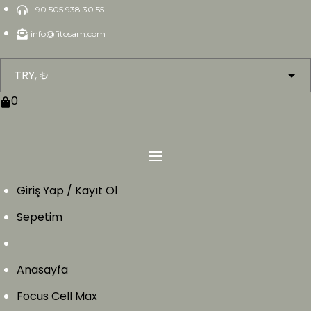
Skip
+90 505 938 30 55
to
info@fitosam.com
content
0
Giriş Yap / Kayıt Ol
Sepetim
Anasayfa
Focus Cell Max