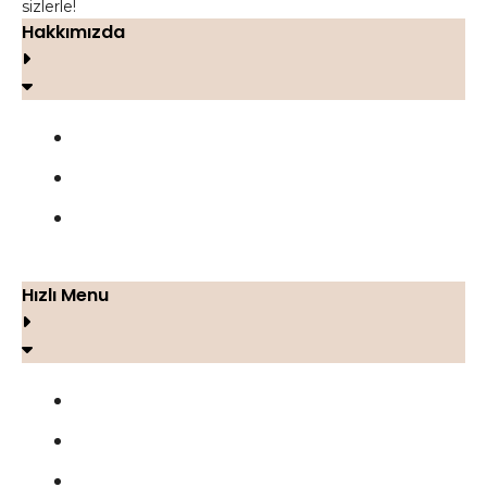
sizlerle!
Hakkımızda
FOCUS CELL MAX
Yorumlar
İletişim
Hızlı Menu
Blog
Gizlilik Politikası
Şartlar ve Koşullar