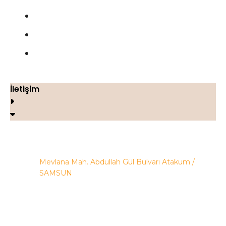
Çerez Politikası
Geri Ödeme ve İade Politikası
İletişim
İletişim
Mevlana Mah. Abdullah Gül Bulvarı Atakum /
SAMSUN
+90 505 938 30 55