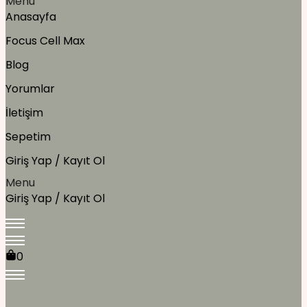
Menu
Anasayfa
Focus Cell Max
Blog
Yorumlar
İletişim
Sepetim
Giriş Yap / Kayıt Ol
Menu
Giriş Yap / Kayıt Ol
0