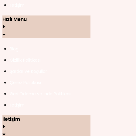
İletişim
Hızlı Menu
Blog
Gizlilik Politikası
Şartlar ve Koşullar
Çerez Politikası
Geri Ödeme ve İade Politikası
İletişim
İletişim