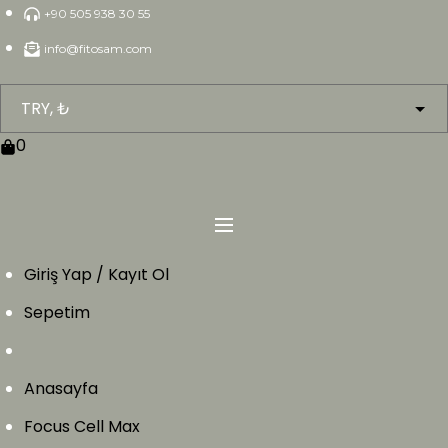
Skip
+90 505 938 30 55
to
info@fitosam.com
content
0
Giriş Yap / Kayıt Ol
Sepetim
Anasayfa
Focus Cell Max