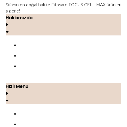
Şifanın en doğal hali ile Fitosam FOCUS CELL MAX ürünleri
sizlerle!
Hakkımızda
FOCUS CELL MAX
Yorumlar
İletişim
Hızlı Menu
Blog
Gizlilik Politikası