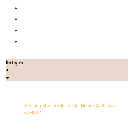
Şartlar ve Koşullar
Çerez Politikası
Geri Ödeme ve İade Politikası
İletişim
İletişim
Mevlana Mah. Abdullah Gül Bulvarı Atakum /
SAMSUN