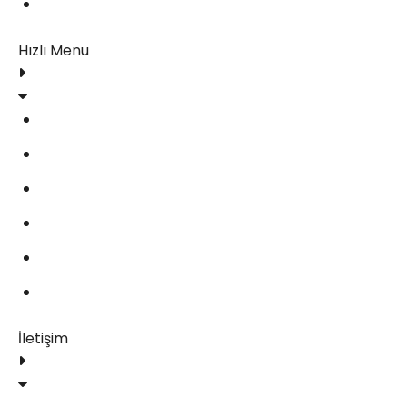
İletişim
Hızlı Menu
Blog
Gizlilik Politikası
Şartlar ve Koşullar
Çerez Politikası
Geri Ödeme ve İade Politikası
İletişim
İletişim