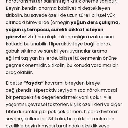
nörotransmitter salınımı için kritik öneme sahiptir.
Beynin kendini onarma kabiliyetini destekleyen
sitikolin, bu sayede özellikle uzun süreli bilişsel yük
altındaki bireylerde (örneğin
yoğun ders çalışma,
yoğun iş temposu, sürekli dikkat isteyen
görevler
vb.) nörolojik tükenmişliğin azalmasına
katkıda bulunabilir. Hiperaktiviteye bağlı olarak
çabuk sıkılma ve sürekli yeni uyarıcılar arama
eğilimi taşıyan kişilerde, bilişsel tükenmenin önüne
geçmek önemlidir. Sitikolin, bu konuda yardımcı bir
araç olabilir.
Elbette
“fayda”
kavramı bireyden bireye
değişkendir. Hiperaktiviteyi yalnızca nörokimyasal
bir perspektifle değerlendirmek yanlış olur. Aile
yaşantısı, çevresel faktörler, kişilik özellikleri ve diğer
tıbbi durumlar gibi pek çok etmen, hiperaktivitenin
seyrini şekillendirir. Sitikolin, bu çoklu etkenlerden
özellikle beyin kimyası tarafındaki eksiklik veya