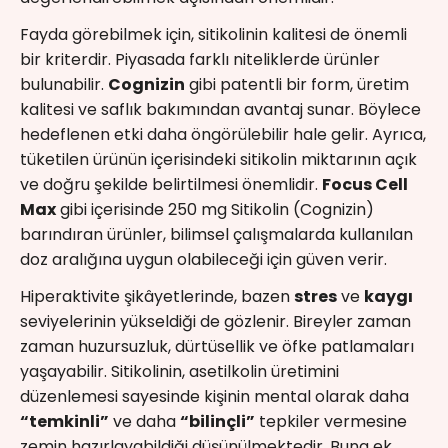
Fayda görebilmek için, sitikolinin kalitesi de önemli
bir kriterdir. Piyasada farklı niteliklerde ürünler
bulunabilir.
Cognizin
gibi patentli bir form, üretim
kalitesi ve saflık bakımından avantaj sunar. Böylece
hedeflenen etki daha öngörülebilir hale gelir. Ayrıca,
tüketilen ürünün içerisindeki sitikolin miktarının açık
ve doğru şekilde belirtilmesi önemlidir.
Focus Cell
Max
gibi içerisinde 250 mg Sitikolin (Cognizin)
barındıran ürünler, bilimsel çalışmalarda kullanılan
doz aralığına uygun olabileceği için güven verir.
Hiperaktivite şikâyetlerinde, bazen
stres
ve
kaygı
seviyelerinin yükseldiği de gözlenir. Bireyler zaman
zaman huzursuzluk, dürtüsellik ve öfke patlamaları
yaşayabilir. Sitikolinin, asetilkolin üretimini
düzenlemesi sayesinde kişinin mental olarak daha
“temkinli”
ve daha
“bilinçli”
tepkiler vermesine
zemin hazırlayabildiği düşünülmektedir. Buna ek