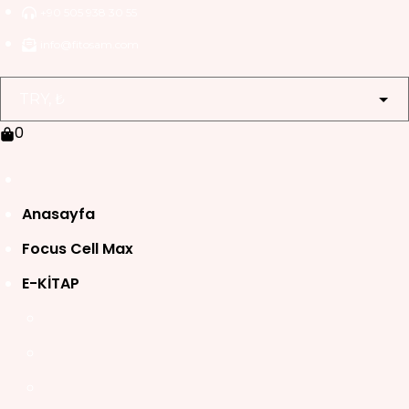
Skip
+90 505 938 30 55
to
info@fitosam.com
content
0
Anasayfa
Focus Cell Max
E-KİTAP