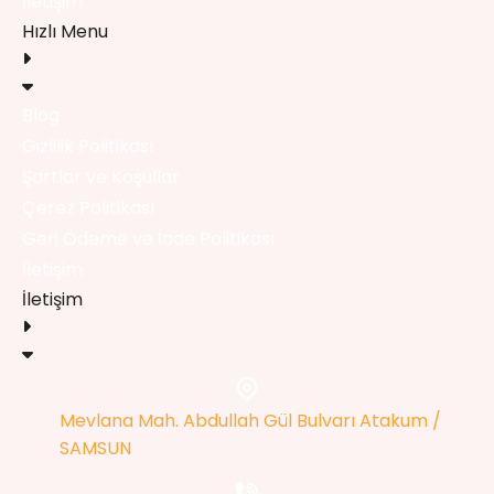
İletişim
Hızlı Menu
Blog
Gizlilik Politikası
Şartlar ve Koşullar
Çerez Politikası
Geri Ödeme ve İade Politikası
İletişim
İletişim
Mevlana Mah. Abdullah Gül Bulvarı Atakum /
SAMSUN