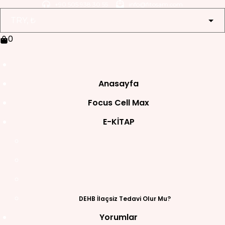
Skip
+90 505 938 30 55
info@fitosam.com
to
content
0
Anasayfa
Focus Cell Max
E-KİTAP
DEHB İlaçsiz Tedavi Olur Mu?
Yorumlar