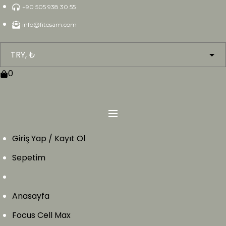
Skip
+90 505 938 30 55
to
info@fitosam.com
content
0
Giriş Yap / Kayıt Ol
Sepetim
Anasayfa
Focus Cell Max